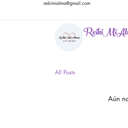
reikimialma@gmail.com
ReikiMiAl
All Posts
Aún no